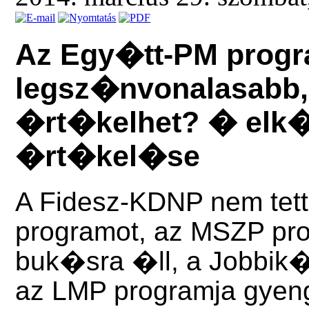
Az Egy�tt-PM progr
legsz�nvonalasabb,
�rt�kelhet?
� elk�
�rt�kel�se
A Fidesz-KDNP nem te
programot, az MSZP pro
buk�sra �ll, a Jobbik� 
az LMP programja gyeng