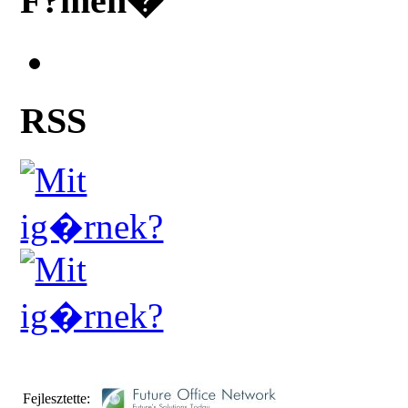
F?men�
RSS
Fejlesztette: