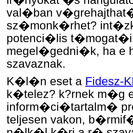
val�ban v�grehajthat�
sz�monk�rhet? int�z
potenci�lis t�mogat�ik
megel�gedni�k, ha e 
szavaznak.
K�l�n eset a
Fidesz-
k�telez? k?rnek m�g e
inform�ci�tartalm� 
teljesen vakon, b�rmif
n�lk�l k�ri a r� szav