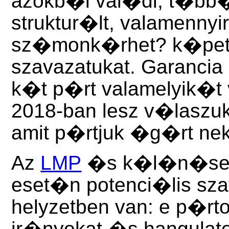
azokb�l val�di, t�bb
struktur�lt, valamenny
sz�monk�rhet? k�pet k
szavazatukat. Garancia 
k�t p�rt valamelyik�t
2018-ban lesz v�laszuk
amit p�rtjuk �g�rt nek
Az
LMP
�s k�l�n�se
eset�n potenci�lis sz
helyzetben van: e p�rt
ir�nyokat �s hangulato