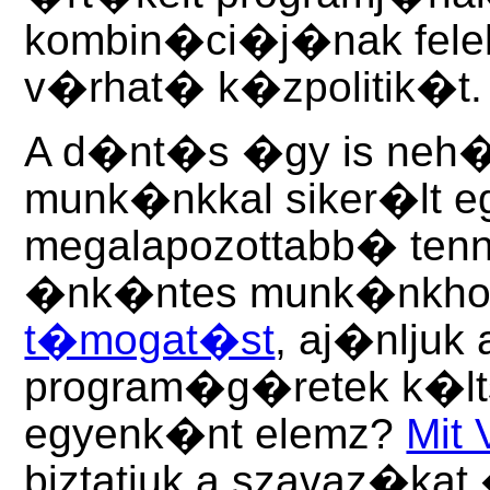
kombin�ci�j�nak felel
v�rhat� k�zpolitik�t.
A d�nt�s �gy is neh�
munk�nkkal siker�lt e
megalapozottabb� ten
�nk�ntes munk�nkhoz 
t�mogat�st
, aj�nljuk
program�g�retek k�lt
egyenk�nt elemz?
Mit 
biztatjuk a szavaz�kat 