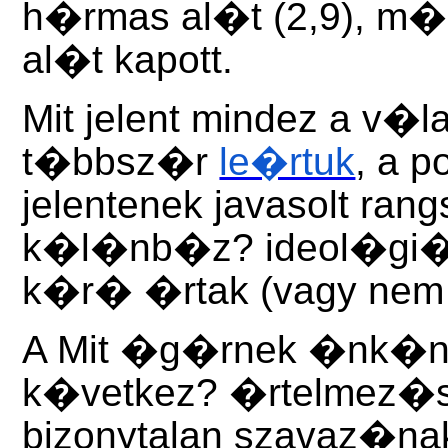
h�rmas al�t (2,9), m
al�t kapott.
Mit jelent mindez a v
t�bbsz�r
le�rtuk
, a 
jelentenek javasolt ran
k�l�nb�z? ideol�gi
k�r� �rtak (vagy nem 
A Mit �g�rnek �nk�n
k�vetkez? �rtelmez�s
bizonytalan szavaz�na