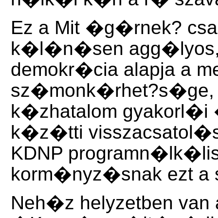
Ez a Mit �g�rnek? csap
k�l�n�sen agg�lyos, m
demokr�cia alapja a m
sz�monk�rhet?s�ge, �
k�zhatalom gyakorl�i
k�z�tti visszacsatol�
KDNP programn�lk�lis
korm�nyz�snak ezt a 
Neh�z helyzetben van az