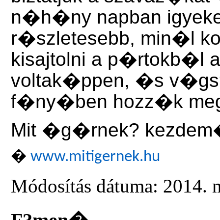
n�h�ny napban igyeke
r�szletesebb, min�l k
kisajtolni a p�rtokb�l 
voltak�ppen, �s v�g
f�ny�ben hozz�k me
Mit �g�rnek? kezde
�
www.mitigernek.hu
Módosítás dátuma: 2014. 