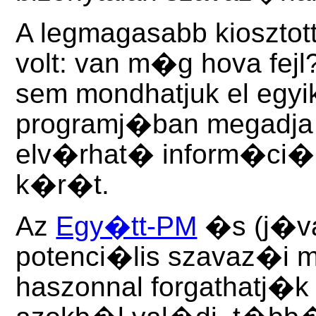
A legmagasabb kiosztot
volt: van m�g hova fej
sem mondhatjuk el egyi
programj�ban megadja 
elv�rhat� inform�ci�k 
k�r�t.
Az
Egy�tt-PM
�s (j�va
potenci�lis szavaz�i m
haszonnal forgathatj�k