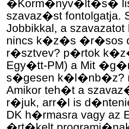
�Korm�nyv�lt�s� list
szavaz�st fontolgatja.
Jobbikkal, a szavazato
nincs k�z�s �r�sos 
r�sztvev? p�rtok k�z
Egy�tt-PM) a Mit �g�r
s�gesen k�l�nb�z? m
Amikor teh�t a szavaz�
r�juk, arr�l is d�ntenie
DK h�rmasra vagy az 
�rt�kelt programj�nak